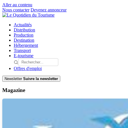
Aller au contenu
Nous contacter
Devenez annonceur
Actualités
Distribution
Production
Destination
Hébergement
Transport
E-tourisme
Offres d'emploi
Newsletter
Suivre la newsletter
Magazine