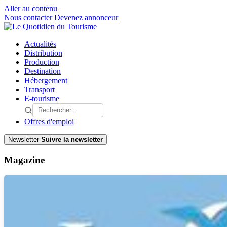
Aller au contenu
Nous contacter
Devenez annonceur
Actualités
Distribution
Production
Destination
Hébergement
Transport
E-tourisme
Offres d'emploi
Newsletter
Suivre la newsletter
Magazine