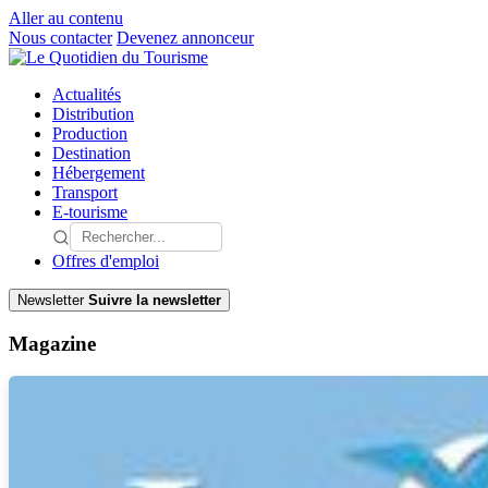
Aller au contenu
Nous contacter
Devenez annonceur
Actualités
Distribution
Production
Destination
Hébergement
Transport
E-tourisme
Offres d'emploi
Newsletter
Suivre la newsletter
Magazine