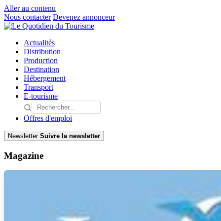
Aller au contenu
Nous contacter
Devenez annonceur
Actualités
Distribution
Production
Destination
Hébergement
Transport
E-tourisme
Offres d'emploi
Newsletter
Suivre la newsletter
Magazine