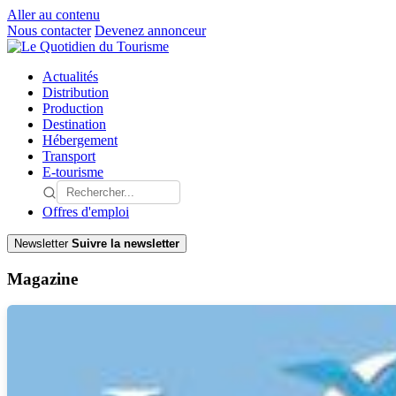
Aller au contenu
Nous contacter
Devenez annonceur
Actualités
Distribution
Production
Destination
Hébergement
Transport
E-tourisme
Offres d'emploi
Newsletter
Suivre la newsletter
Magazine