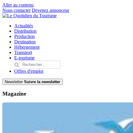
Aller au contenu
Nous contacter
Devenez annonceur
Actualités
Distribution
Production
Destination
Hébergement
Transport
E-tourisme
Offres d'emploi
Newsletter
Suivre la newsletter
Magazine