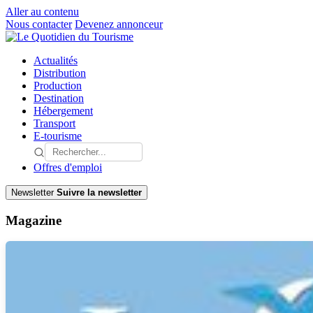
Aller au contenu
Nous contacter
Devenez annonceur
Actualités
Distribution
Production
Destination
Hébergement
Transport
E-tourisme
Offres d'emploi
Newsletter
Suivre la newsletter
Magazine