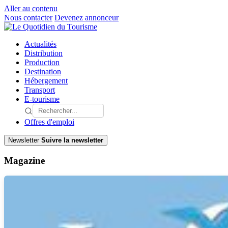
Aller au contenu
Nous contacter
Devenez annonceur
Actualités
Distribution
Production
Destination
Hébergement
Transport
E-tourisme
Offres d'emploi
Newsletter
Suivre la newsletter
Magazine