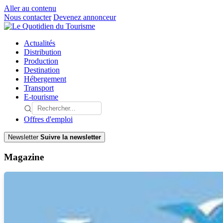
Aller au contenu
Nous contacter
Devenez annonceur
Actualités
Distribution
Production
Destination
Hébergement
Transport
E-tourisme
Offres d'emploi
Newsletter
Suivre la newsletter
Magazine