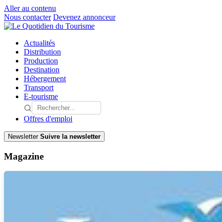
Aller au contenu
Nous contacter
Devenez annonceur
Actualités
Distribution
Production
Destination
Hébergement
Transport
E-tourisme
Offres d'emploi
Newsletter
Suivre la newsletter
Magazine