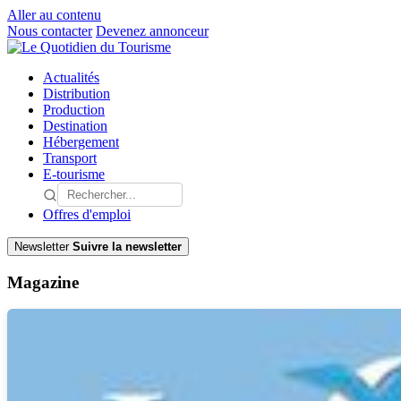
Aller au contenu
Nous contacter
Devenez annonceur
Actualités
Distribution
Production
Destination
Hébergement
Transport
E-tourisme
Offres d'emploi
Newsletter
Suivre la newsletter
Magazine