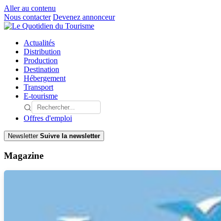
Aller au contenu
Nous contacter
Devenez annonceur
Actualités
Distribution
Production
Destination
Hébergement
Transport
E-tourisme
Offres d'emploi
Newsletter
Suivre la newsletter
Magazine