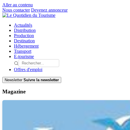
Aller au contenu
Nous contacter
Devenez annonceur
Actualités
Distribution
Production
Destination
Hébergement
Transport
E-tourisme
Offres d'emploi
Newsletter
Suivre la newsletter
Magazine