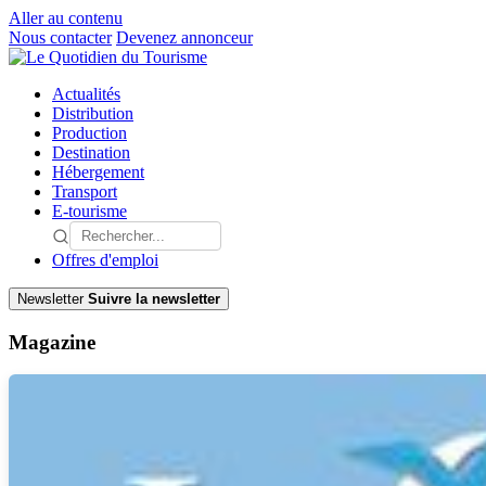
Aller au contenu
Nous contacter
Devenez annonceur
Actualités
Distribution
Production
Destination
Hébergement
Transport
E-tourisme
Offres d'emploi
Newsletter
Suivre la newsletter
Magazine