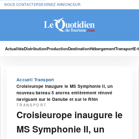
NOUS CONTACTER
DEVENEZ ANNONCEUR
Actualités
Distribution
Production
Destination
Hébergement
Transport
E-
›
›
Accueil
Transport
Croisieurope inaugure le MS Symphonie II, un
nouveau bateau 5 ancres entièrement rénové
naviguant sur le Danube et sur le Rhin
TRANSPORT
Croisieurope inaugure le
MS Symphonie II, un