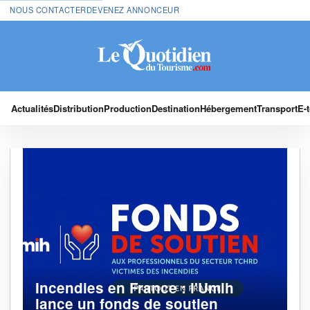
NOUS CONTACTER
DEVENEZ ANNONCEUR
Actualités
Distribution
Production
Destination
Hébergement
Transport
E-
Incendies en France : l'Umih
lance un fonds de soutien