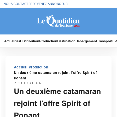
NOUS CONTACTER
DEVENEZ ANNONCEUR
Actualités
Distribution
Production
Destination
Hébergement
Transport
E-
›
›
Accueil
Production
Un deuxième catamaran rejoint l’offre Spirit of
Ponant
PRODUCTION
Un deuxième catamaran
rejoint l’offre Spirit of
Ponant