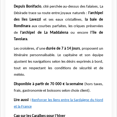
Depuis Bonifacio
, cité perchée au-dessus des falaises, La
Désirade trace sa route entre joyaux naturels :
l’archipel
des îles Lavezzi
et ses eaux cristallines,
la baie de
Rondinara
aux courbes parfaites, les criques préservées
de
l’archipel de La Maddalena
ou encore
l’île de
Tavolara
.
Les croisières, d’une
durée de 7 à 14 jours
, proposent un
itinéraire personnalisable. Le capitaine et son équipe
ajustent les navigations selon les désirs exprimés à bord,
tout en respectant les conditions de sécurité et de
météo.
Disponible à partir de 70 000 € la semaine
(hors taxes,
frais, gastronomie et boissons selon choix client).
Lire aussi :
Renforcer les liens entre la Sardaigne du Nord
et la France
Cap sur les Caraïbes pour l’hiver