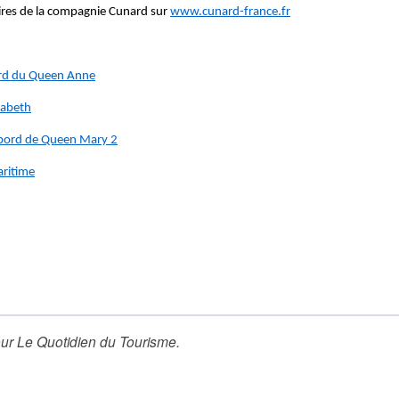
avires de la compagnie Cunard sur
www.cunard-france.fr
ord du Queen Anne
zabeth
à bord de Queen Mary 2
aritime
ur
Le Quotidien du Tourisme
.