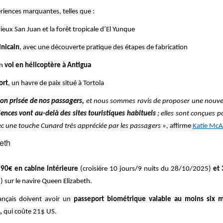
ences marquantes, telles que :
ieux San Juan et la forêt tropicale d’El Yunque
inicain
, avec une découverte pratique des étapes de fabrication
un
vol en hélicoptère à Antigua
ort
, un havre de paix situé à Tortola
ion prisée de nos passagers,
et nous sommes ravis de proposer une nouvell
ences vont au-delà des sites touristiques habituels
; elles sont conçues po
vec une touche Cunard très appréciée par les passagers »,
affirme
Katie McAl
eth
990€ en cabine intérieure
(croisière 10 jours/9 nuits du 28/10/2025)
et 
 sur le navire Queen Elizabeth.
rançais doivent avoir un
passeport biométrique valable au moins six m
,
qui coûte 21$ US.