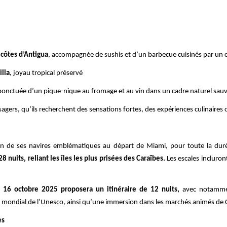
 côtes d’Antigua
, accompagnée de sushis et d’un barbecue cuisinés par un c
illa
, joyau tropical préservé
 ponctuée d’un pique-nique au fromage et au vin dans un cadre naturel sau
sagers, qu’ils recherchent des sensations fortes, des expériences culinaires
’un de ses navires emblématiques au départ de Miami, pour toute la dur
8 nuits, reliant les îles les plus prisées des Caraïbes.
Les escales incluro
e 16 octobre 2025 proposera un itinéraire de 12 nuits,
avec notamme
 mondial de l’Unesco, ainsi qu’une immersion dans les marchés animés de Ca
es