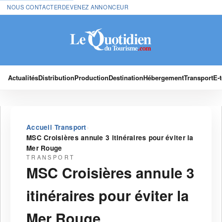
NOUS CONTACTER
DEVENEZ ANNONCEUR
Actualités
Distribution
Production
Destination
Hébergement
Transport
E-
›
›
Accueil
Transport
MSC Croisières annule 3 itinéraires pour éviter la
Mer Rouge
TRANSPORT
MSC Croisières annule 3
itinéraires pour éviter la
Mer Rouge