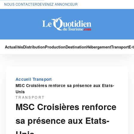
NOUS CONTACTER
DEVENEZ ANNONCEUR
Actualités
Distribution
Production
Destination
Hébergement
Transport
E-
›
›
Accueil
Transport
MSC Croisières renforce sa présence aux Etats-
Unis
TRANSPORT
MSC Croisières renforce
sa présence aux Etats-