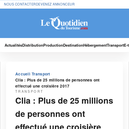
NOUS CONTACTER
DEVENEZ ANNONCEUR
Actualités
Distribution
Production
Destination
Hébergement
Transport
E-
›
›
Accueil
Transport
Clia : Plus de 25 millions de personnes ont
effectué une croisière 2017
TRANSPORT
Clia : Plus de 25 millions
de personnes ont
effectué une croisière