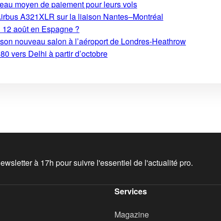
eau moyen de paiement pour leurs vols
Airbus A321XLR sur la liaison Nantes–Montréal
du 12 août en Espagne ?
e son nouveau salon à l’aéroport de Londres-Heathrow
0 vers Delhi à partir d’octobre
wsletter à 17h pour suivre l'essentiel de l'actualité pro.
Services
Magazine