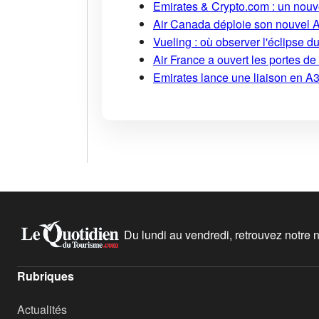
Emirates & Crypto.com : un nouv
Air Canada déploie son nouvel 
Vueling : où observer l'éclipse 
Air France a ouvert les portes d
Emirates lance une liaison en A38
Du lundi au vendredi, retrouvez notre ne
Rubriques
Actualités