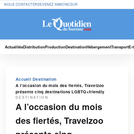
NOUS CONTACTER
DEVENEZ ANNONCEUR
Actualités
Distribution
Production
Destination
Hébergement
Transport
E-
›
›
Accueil
Destination
A l’occasion du mois des fiertés, Travelzoo
présente cinq destinations LGBTQ+friendly
DESTINATION
A l’occasion du mois
des fiertés, Travelzoo