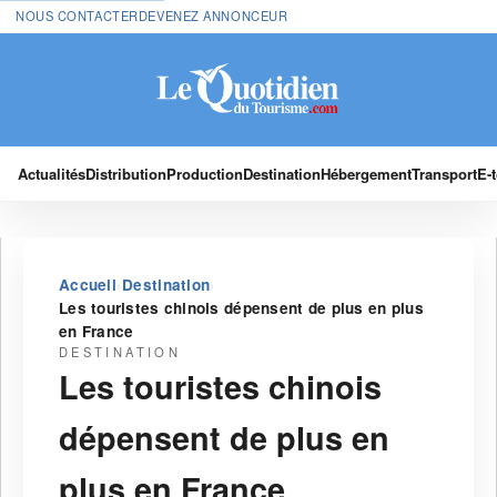
NOUS CONTACTER
DEVENEZ ANNONCEUR
Actualités
Distribution
Production
Destination
Hébergement
Transport
E-
›
›
Accueil
Destination
Les touristes chinois dépensent de plus en plus
en France
DESTINATION
Les touristes chinois
dépensent de plus en
plus en France