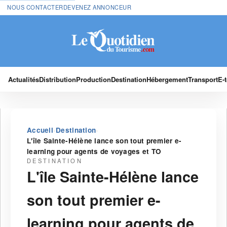
NOUS CONTACTER
DEVENEZ ANNONCEUR
Actualités
Distribution
Production
Destination
Hébergement
Transport
E-
›
›
Accueil
Destination
L'île Sainte-Hélène lance son tout premier e-
learning pour agents de voyages et TO
DESTINATION
L'île Sainte-Hélène lance
son tout premier e-
learning pour agents de