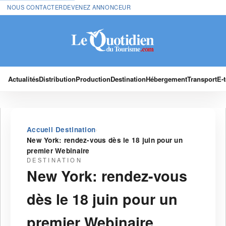
NOUS CONTACTER
DEVENEZ ANNONCEUR
Actualités
Distribution
Production
Destination
Hébergement
Transport
E-
›
›
Accueil
Destination
New York: rendez-vous dès le 18 juin pour un
premier Webinaire
DESTINATION
New York: rendez-vous
dès le 18 juin pour un
premier Webinaire