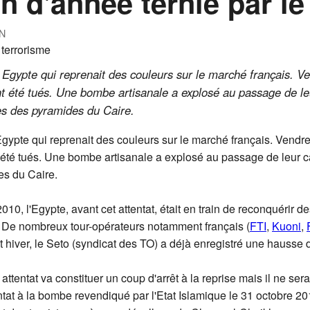
n d'année ternie par le
N
 Egypte qui reprenait des couleurs sur le marché français. Ve
t été tués. Une bombe artisanale a explosé au passage de leu
es des pyramides du Caire.
gypte qui reprenait des couleurs sur le marché français. Vendre
 été tués. Une bombe artisanale a explosé au passage de leur ca
es du Caire.
010, l'Egypte, avant cet attentat, était en train de reconquérir de
rs. De nombreux tour-opérateurs notamment français (
FTI
,
Kuoni
,
t hiver, le Seto (syndicat des TO) a déjà enregistré une hausse
et attentat va constituer un coup d'arrêt à la reprise mais il ne s
ntat à la bombe revendiqué par l'Etat Islamique le 31 octobre 201