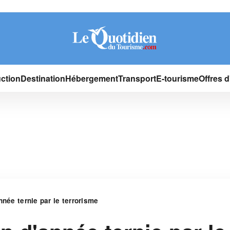
ction
Destination
Hébergement
Transport
E-tourisme
Offres 
nnée ternie par le terrorisme