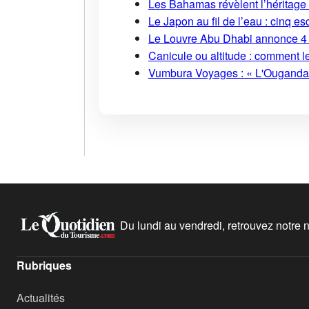
Les Bahamas révèlent l’héritage s
Le Japon au fil de l’eau : cinq
Le Louvre Abu Dhabi annonce 4 
Canicule ou altitude : comment l
Vumbura Voyages : « L'Ouganda r
Du lundi au vendredi, retrouvez notre ne
Rubriques
Actualités