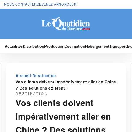
NOUS CONTACTER
DEVENEZ ANNONCEUR
Actualités
Distribution
Production
Destination
Hébergement
Transport
E-
›
›
Accueil
Destination
Vos clients doivent impérativement aller en Chine
? Des solutions existent !
DESTINATION
Vos clients doivent
impérativement aller en
Chine ? Des solutions