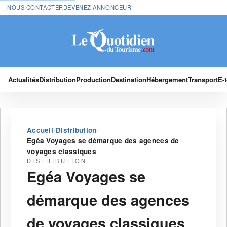
NOUS CONTACTER
DEVENEZ ANNONCEUR
Actualités
Distribution
Production
Destination
Hébergement
Transport
E-
›
›
Accueil
Distribution
Egéa Voyages se démarque des agences de
voyages classiques
DISTRIBUTION
Egéa Voyages se
démarque des agences
de voyages classiques