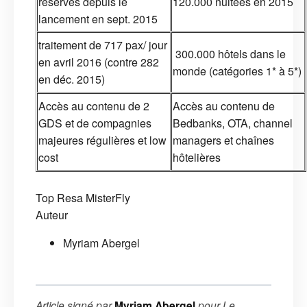
réservés depuis le
120.000 nuitées en 2015
lancement en sept. 2015
traitement de 717 pax/ jour
300.000 hôtels dans le
en avril 2016 (contre 282
monde (catégories 1* à 5*)
en déc. 2015)
Accès au contenu de 2
Accès au contenu de
GDS et de compagnies
Bedbanks, OTA, channel
majeures régulières et low
managers et chaînes
cost
hôtelières
Top Resa
MisterFly
Auteur
Myriam Abergel
Article signé par
Myriam Abergel
pour
Le