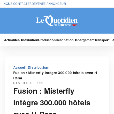
NOUS CONTACTER
DEVENEZ ANNONCEUR
Actualités
Distribution
Production
Destination
Hébergement
Transport
E-
›
›
Accueil
Distribution
Fusion : Misterfly intègre 300.000 hôtels avec H-
Resa
DISTRIBUTION
Fusion : Misterfly
intègre 300.000 hôtels