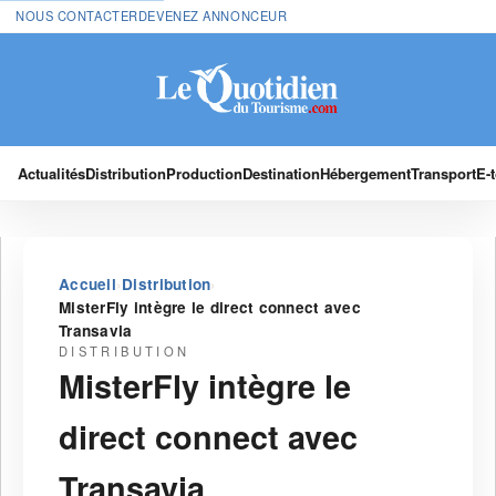
NOUS CONTACTER
DEVENEZ ANNONCEUR
Actualités
Distribution
Production
Destination
Hébergement
Transport
E-
›
›
Accueil
Distribution
MisterFly intègre le direct connect avec
Transavia
DISTRIBUTION
MisterFly intègre le
direct connect avec
Transavia