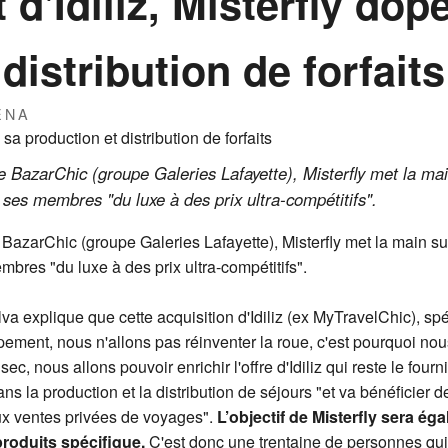
 d'Idiliz, Misterfly dop
distribution de forfaits
ÉNA
s de BazarChic (groupe Galeries Lafayette), Misterfly met la 
à ses membres "du luxe à des prix ultra-compétitifs".
 de BazarChic (groupe Galeries Lafayette), Misterfly met la main
mbres "du luxe à des prix ultra-compétitifs".
va explique que cette acquisition d'Idiliz (ex MyTravelChic), sp
ement, nous n'allons pas réinventer la roue, c'est pourquoi nous
 sec, nous allons pouvoir enrichir l'offre d'Idiliz qui reste le fou
dans la production et la distribution de séjours "et va bénéficier 
ux ventes privées de voyages".
L’objectif de Misterfly sera é
roduits spécifique.
C'est donc une trentaine de personnes qui 