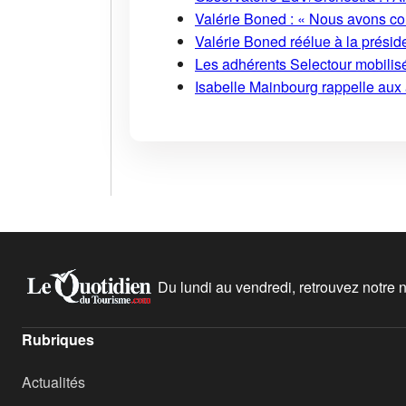
Valérie Boned : « Nous avons cons
Valérie Boned réélue à la présid
Les adhérents Selectour mobilisé
Isabelle Mainbourg rappelle aux
Du lundi au vendredi, retrouvez notre ne
Rubriques
Actualités