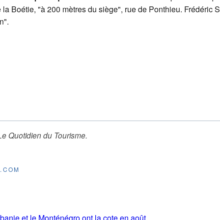
 la Boétie, "à 200 mètres du siège", rue de Ponthieu. Frédéric S
n".
Le Quotidien du Tourisme
.
E.COM
lbanie et le Monténégro ont la cote en août