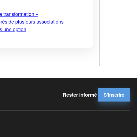
a transformation »
près de plusieurs associations
s une option
Rester informé
S'inscrire