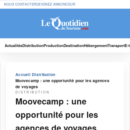
NOUS CONTACTER
DEVENEZ ANNONCEUR
Actualités
Distribution
Production
Destination
Hébergement
Transport
E-
›
›
Accueil
Distribution
Moovecamp : une opportunité pour les agences
de voyages
DISTRIBUTION
Moovecamp : une
opportunité pour les
agences de voyages