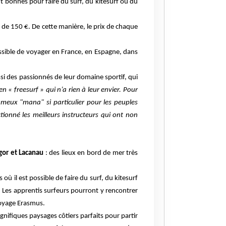
nt bonnes pour faire du surf, du kitesurf ou du
s de 150 €. De cette manière, le prix de chaque
possible de voyager en France, en Espagne, dans
si des passionnés de leur domaine sportif, qui
 « freesurf » qui n’a rien à leur envier. Pour
 fameux "mana" si particulier pour les peuples
ionné les meilleurs instructeurs qui ont non
egor et Lacanau
: des lieux en bord de mer très
où il est possible de faire du surf, du kitesurf
.
Les apprentis surfeurs pourront y rencontrer
 voyage Erasmus.
gnifiques paysages côtiers parfaits pour partir