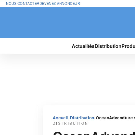
NOUS CONTACTER
DEVENEZ ANNONCEUR
Actualités
Distribution
Produ
›
›
Accueil
Distribution
OceanAdvendture.su
DISTRIBUTION