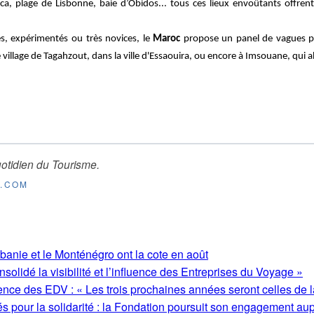
ica, plage de Lisbonne, baie d’Obidos... tous ces lieux envoûtants offr
s, expérimentés ou très novices, le
Maroc
propose un panel de vagues pou
 village de Tagahzout, dans la ville d'Essaouira, ou encore à Imsouane, qui
otidien du Tourisme
.
E.COM
lbanie et le Monténégro ont la cote en août
olidé la visibilité et l’influence des Entreprises du Voyage »
ence des EDV : « Les trois prochaines années seront celles de l
s pour la solidarité : la Fondation poursuit son engagement au