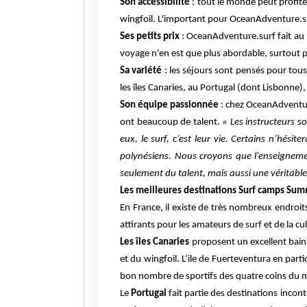
Son accessibilité
: tout le monde peut profiter
wingfoil. L'important pour OceanAdventure.su
Ses petits prix
: OceanAdventure.surf fait au m
voyage n'en est que plus abordable, surtout p
Sa variété
: les séjours sont pensés pour tous
les îles Canaries, au Portugal (dont Lisbonne
Son équipe passionnée
: chez OceanAdventur
ont beaucoup de talent.
«
L
es instructeurs s
eux, le surf, c’est leur vie. Certains n’hési
polynésiens. Nous croyons que l'enseignemen
seulement du talent, mais aussi une véritabl
Les meilleures destinations Surf camps Su
En France, il existe de très nombreux endroit
attirants pour les amateurs de surf et de la cu
Les îles Canaries
proposent un excellent bain d
et du wingfoil.
L’ile de Fuerteventura en parti
bon nombre de sportifs des quatre coins du mon
Le
Portugal
fait partie des destinations incont