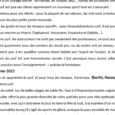
 d'un voyage sportif : en famille, en couple, seul... toutes les occasions so
rf est que ses clients apprennent un nouveau sport tout en s'amusant.
ieux pour ses clients : pour la plupart de ses séjours, les vols sont à moin
our les plus petits porte-monnaie.
 les goûts et tous les niveaux sportifs : avec OceanAdventure.surf, il est 
), ou encore au Maroc (Taghazout, Imsouane, Essaouira et Dakhla...).
e.surf, les instructeurs ne sont pas seulement des professeurs, ce sont aus
ont quasiment tous des anciens du circuit pro, ou du moins ont un niveau en
teraient pas à les qualifier comme étant habité par l’esprit de l’océan, le
t du surf est une transmission sacrée. C'est pourquoi nous avons sélect
e passion pour l'enseignement. »
précise le fondateur.
mmer 2023
s où apprendre le surf, et pour tous les niveaux.
Parmi eux,
Biarritz, Hoss
lture surf.
e soleil, sur de belles plages de sable fin, face à d'impressionnantes vagues 
culier offre la plus grande diversité de coins parfaits pour une ride optimale
de, avec qui s'entraîner le jour et faire la fête la nuit, à la manière d'un
ournables lorsqu'il s'agit de sports de glisse, puisque le pays possède de ma