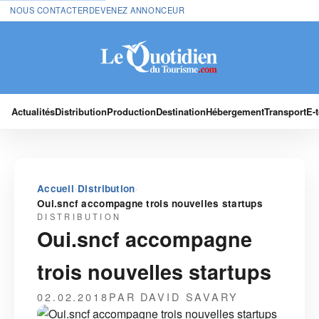
NOUS CONTACTER
DEVENEZ ANNONCEUR
Actualités
Distribution
Production
Destination
Hébergement
Transport
E-
›
›
Accueil
Distribution
Oui.sncf accompagne trois nouvelles startups
DISTRIBUTION
Oui.sncf accompagne
trois nouvelles startups
02.02.2018
PAR DAVID SAVARY