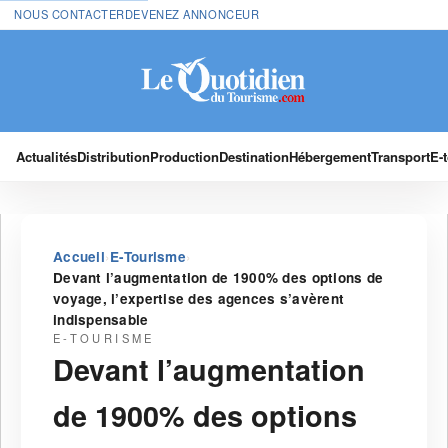
NOUS CONTACTER
DEVENEZ ANNONCEUR
Actualités
Distribution
Production
Destination
Hébergement
Transport
E-
›
›
Accueil
E-Tourisme
Devant l’augmentation de 1900% des options de
voyage, l’expertise des agences s’avèrent
indispensable
E-TOURISME
Devant l’augmentation
de 1900% des options