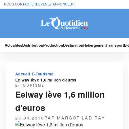
NOUS CONTACTER
DEVENEZ ANNONCEUR
Actualités
Distribution
Production
Destination
Hébergement
Transport
E-
›
›
Accueil
E-Tourisme
Eelway lève 1,6 million d'euros
E-TOURISME
Eelway lève 1,6 million
d'euros
26.04.2018
PAR MARGOT LADIRAY