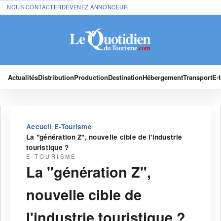
NOUS CONTACTER
DEVENEZ ANNONCEUR
Actualités
Distribution
Production
Destination
Hébergement
Transport
E-
›
›
Accueil
E-Tourisme
La "génération Z", nouvelle cible de l'industrie
touristique ?
E-TOURISME
La "génération Z",
nouvelle cible de
l'industrie touristique ?