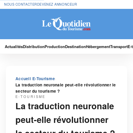
NOUS CONTACTER
DEVENEZ ANNONCEUR
Actualités
Distribution
Production
Destination
Hébergement
Transport
E-
›
›
Accueil
E-Tourisme
La traduction neuronale peut-elle révolutionner le
secteur du tourisme ?
E-TOURISME
La traduction neuronale
peut-elle révolutionner