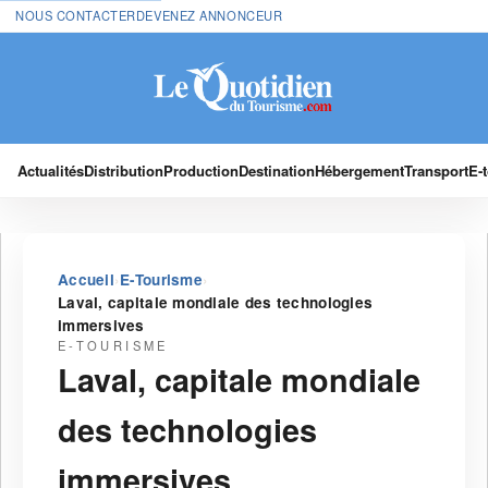
NOUS CONTACTER
DEVENEZ ANNONCEUR
Actualités
Distribution
Production
Destination
Hébergement
Transport
E-
›
›
Accueil
E-Tourisme
Laval, capitale mondiale des technologies
immersives
E-TOURISME
Laval, capitale mondiale
des technologies
immersives