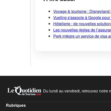
Voyage & tourisme : Disneyland P
Vueling s'associe à Google pour i
Hôtellerie : de nouvelles soluti
Les nouvelles règles de l’assuran
Perk intègre un service de visa 
Du lundi au vendredi, retrouvez notre ne
Rubriques