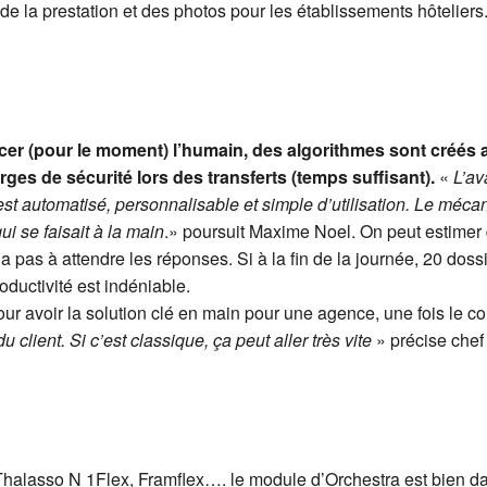
 de la prestation et des photos pour les établissements hôteliers
cer (pour le moment) l’humain, des algorithmes sont créés a
es de sécurité lors des transferts (temps suffisant).
«
L’av
est automatisé, personnalisable et simple d’utilisation. Le méc
i se faisait à la main
.» poursuit Maxime Noel. On peut estimer 
’a pas à attendre les réponses. Si à la fin de la journée, 20 dossi
ductivité est indéniable.
ur avoir la solution clé en main pour une agence, une fois le co
client. Si c’est classique, ça peut aller très vite
» précise chef
Thalasso N 1Flex, Framflex…. le module d’Orchestra est bien da