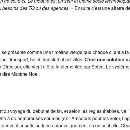
 de celle-ci. Le module est un seul et même socle technologique
ux besoins des TO ou des agences.
» Ensuite c’est une affaire d
 se présente comme une timeline vierge que chaque client a la p
s : transport, hôtel, transfert et activités.
C’est une solution o
r Directour, elle vient d’être implémentée par Solea. Le système
 dire Maxime Noel.
t du voyage du début et de fin, et selon les règles établies, va ‘
vité à de nombreuses sources (ex : Amadeus pour les vols), l’age
ons peuvent ensuite se faire automatiquement en un seul clic. C