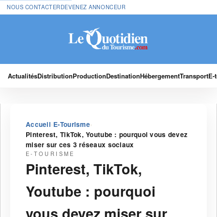
NOUS CONTACTER
DEVENEZ ANNONCEUR
Actualités
Distribution
Production
Destination
Hébergement
Transport
E-
›
›
Accueil
E-Tourisme
Pinterest, TikTok, Youtube : pourquoi vous devez
miser sur ces 3 réseaux sociaux
E-TOURISME
Pinterest, TikTok,
Youtube : pourquoi
vous devez miser sur