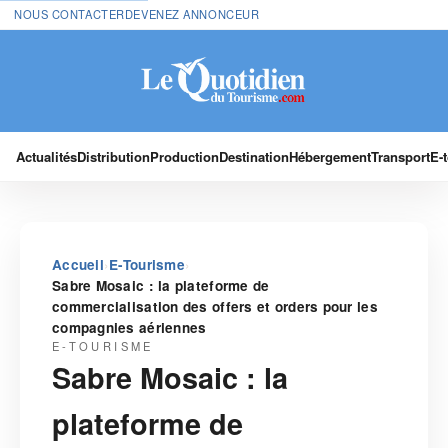
NOUS CONTACTER
DEVENEZ ANNONCEUR
Actualités
Distribution
Production
Destination
Hébergement
Transport
E-
›
›
Accueil
E-Tourisme
Sabre Mosaic : la plateforme de
commercialisation des offers et orders pour les
compagnies aériennes
E-TOURISME
Sabre Mosaic : la
plateforme de