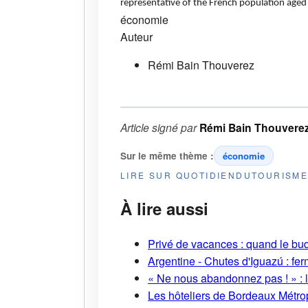
representative of the French population aged
économie
Auteur
Rémi Bain Thouverez
Article signé par
Rémi Bain Thouvere
Sur le même thème :
économie
LIRE SUR QUOTIDIENDUTOURISM
À lire aussi
Privé de vacances : quand le bud
Argentine - Chutes d'Iguazú : fe
« Ne nous abandonnez pas ! » : l
Les hôteliers de Bordeaux Métropo