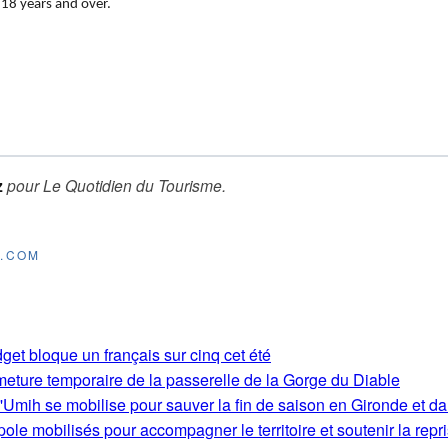
 18 years and over.
z
pour
Le Quotidien du Tourisme
.
E.COM
get bloque un français sur cinq cet été
rmeture temporaire de la passerelle de la Gorge du Diable
'Umih se mobilise pour sauver la fin de saison en Gironde et d
le mobilisés pour accompagner le territoire et soutenir la repri