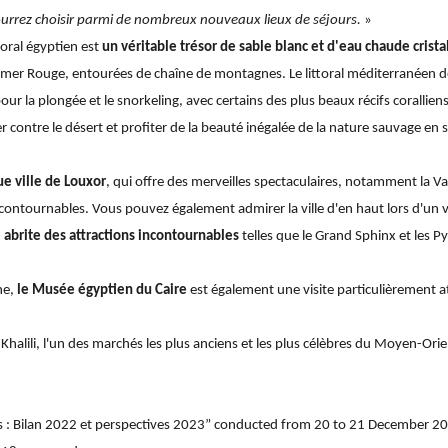
ourrez choisir parmi de nombreux nouveaux lieux de séjours.
»
toral égyptien est
un véritable trésor de sable blanc et d'eau chaude crista
er Rouge, entourées de chaîne de montagnes. Le littoral méditerranéen de 
ur la plongée et le snorkeling, avec certains des plus beaux récifs corallie
 contre le désert et profiter de la beauté inégalée de la nature sauvage en 
ue ville de Louxor
, qui offre des merveilles spectaculaires, notamment la Val
ncontournables. Vous pouvez également admirer la ville d'en haut lors d'un 
e abrite des attractions incontournables
telles que le Grand Sphinx et les P
ne,
le Musée égyptien du Caire
est également une visite particulièrement a
Khalili, l'un des marchés les plus anciens et les plus célèbres du Moyen-Orie
ns : Bilan 2022 et perspectives 2023” conducted from 20 to 21 December 2