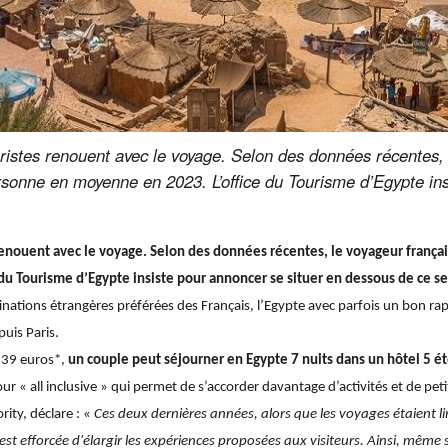
istes renouent avec le voyage. Selon des données récentes, l
onne en moyenne en 2023. L’office du Tourisme d’Egypte insi
renouent avec le voyage. Selon des données récentes, le voyageur franç
u Tourisme d’Egypte insiste pour annoncer se situer en dessous de ce se
destinations étrangères préférées des Français, l’Egypte avec parfois un bon r
uis Paris.
339 euros*,
un couple peut séjourner en Egypte 7 nuits dans un hôtel 5 éto
our « all inclusive » qui permet de s’accorder davantage d’activités et de petit
ity, déclare : «
Ces deux dernières années, alors que les voyages étaient li
est efforcée d'élargir les expériences proposées aux visiteurs. Ainsi, même