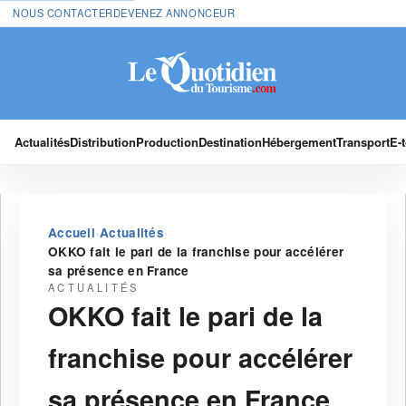
NOUS CONTACTER
DEVENEZ ANNONCEUR
Actualités
Distribution
Production
Destination
Hébergement
Transport
E-
›
›
Accueil
Actualités
OKKO fait le pari de la franchise pour accélérer
sa présence en France
ACTUALITÉS
OKKO fait le pari de la
franchise pour accélérer
sa présence en France