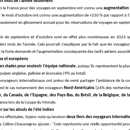
ers mois de l’année seulement
 vers la France pour des voyages en septembre ont connu une
augmentation 
r le mois d’octobre ont connu une augmentation de +250 % par rapport à l'
eulement en glissement annuel pour les réservations de voyages en septem
 mois de septembre et d'octobre sont en effet plus nombreuses en 2023 q
iers mois de l'année. Cela pourrait s'expliquer par le fait que les voyageur
nt la forte demande et l'augmentation conséquente des tarifs aériens associ
aux et européens
es stades pour soutenir l’équipe nationale
, puisqu’ils représentent la plu
uipes anglaise, galloise et écossaise (9% au total).
 voyageurs internationaux ont prévu de venir partager l’ambiance de la co
 C’est le cas notamment des voyageurs
Nord-Américains
(24% des recherches 
 du Canada, de l’Espagne, des Pays-Bas, du Brésil, de la Belgique, de l
rance lors de la Coupe du Monde.
 sur les atouts de l’été indien
ons effectuées, Sojern note qu’environ
deux tiers des voyageurs internati
s.
Céline Chaussegros ajoute :
“Cela représente une réelle opportunité pour