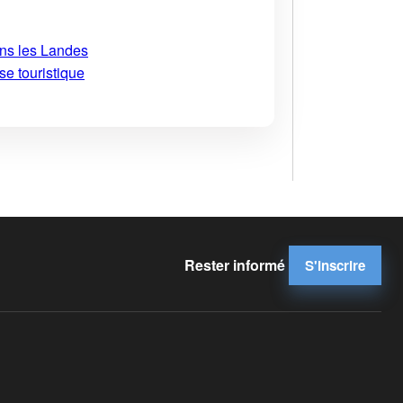
ans les Landes
se touristique
Rester informé
S'inscrire