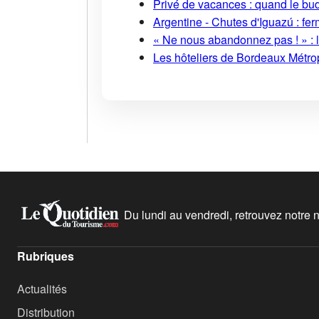
Privé de vacances : quand le bud
Argentine - Chutes d'Iguazú : fe
« Ne nous abandonnez pas ! » : l
Les hôteliers de Bordeaux Métropo
Du lundi au vendredi, retrouvez notre ne
Rubriques
Actualités
Distribution