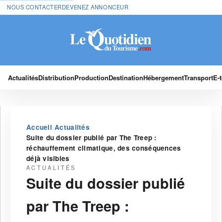
NOUS CONTACTER
DEVENEZ ANNONCEUR
Actualités
Distribution
Production
Destination
Hébergement
Transport
E-
›
›
Accueil
Actualités
Suite du dossier publié par The Treep :
réchauffement climatique, des conséquences
déjà visibles
ACTUALITÉS
Suite du dossier publié
par The Treep :