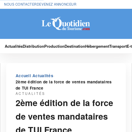
NOUS CONTACTER
DEVENEZ ANNONCEUR
Actualités
Distribution
Production
Destination
Hébergement
Transport
E-
›
›
Accueil
Actualités
2ème édition de la force de ventes mandataires
de TUI France
ACTUALITÉS
2ème édition de la force
de ventes mandataires
de TUI France