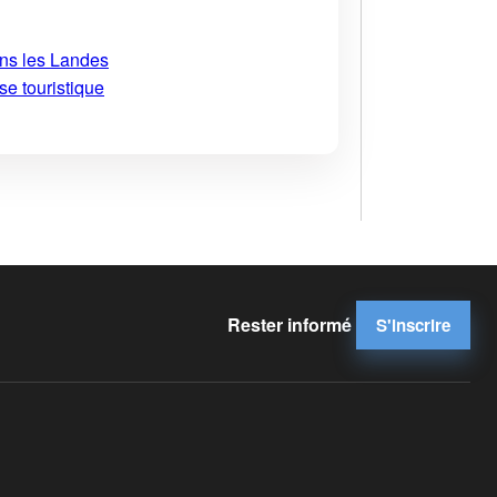
ans les Landes
se touristique
Rester informé
S'inscrire