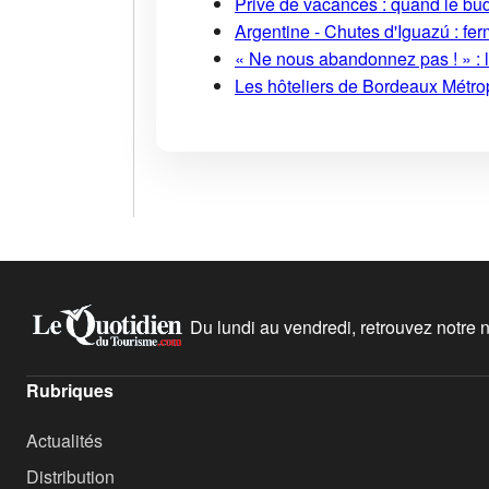
Privé de vacances : quand le bud
Argentine - Chutes d'Iguazú : fe
« Ne nous abandonnez pas ! » : l
Les hôteliers de Bordeaux Métropo
Du lundi au vendredi, retrouvez notre ne
Rubriques
Actualités
Distribution