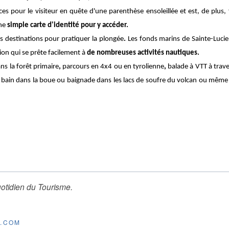
nces pour le visiteur en quête d'une
parenthèse ensoleillée
et est, de plus,
une
simple carte d'identité pour y accéder.
es destinations pour pratiquer la
plongée
.
Les fonds marins de Sainte-Lucie
ion qui se prête facilement à
de nombreuses
activités nautiques.
ns la forêt primaire
,
parcours en 4x4
ou en
tyrolienne
,
balade à VTT
à trav
,
bain dans la boue ou baignade dans les lacs de soufre du volcan
ou même
otidien du Tourisme
.
E.COM