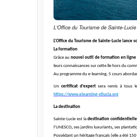
L'Office du Tourisme de Sainte-Luci
L'Office du Tourisme de Sainte-Lucie lance
La formation
Grâce au
nouvel outil de formation en ligne 
leurs connaissances sur cette île hors du co
Au programme du e-learning,
5 cours
abordant
Un
certificat d’expert
sera remis à tous le
https://www.elearning-stlucia.org
La destination
Sainte-Lucie est la
destination confidentiell
l’UNESCO
,
ses jardins luxuriants
,
ses plantati
Possédant
un héritage français
(elle a été 150