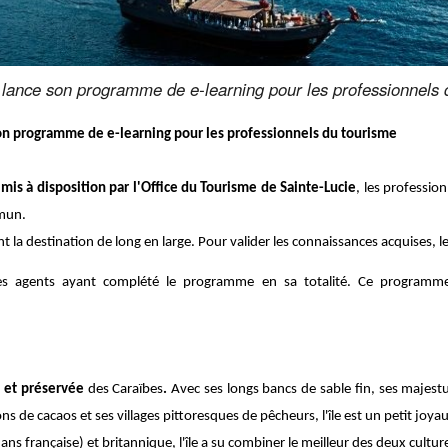
e lance son programme de e-learning pour les professionnels 
 son programme de
e-learning pour les professionnels du tourisme
mis à disposition par l'Office du Tourisme de Sainte-Lucie
, les professio
mmun.
 la destination de long en large. Pour valider les connaissances acquises, l
s agents ayant complété le programme en sa totalité. Ce programme e
e et préservée
des Caraïbes
.
Avec ses
longs bancs de sable fin
, ses majes
ons de cacaos
et
ses villages pittoresques de pêcheurs
, l'île est un petit joya
 ans française) et
britannique
, l'île a su combiner le meilleur des deux cultur